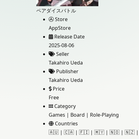
ペアダイスバトル
Store
AppStore
Release Date
2025-08-06
Seller
Takahiro Ueda
Publisher
Takahiro Ueda
Price
Free
Category
Games
|
Board
|
Role-Playing
Countries
🇦🇺
|
🇨🇦
|
🇫🇮
|
🇲🇾
|
🇳🇴
|
🇳🇿