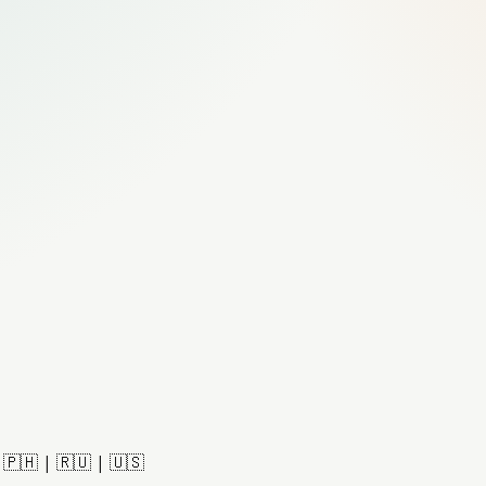
|
🇵🇭
|
🇷🇺
|
🇺🇸